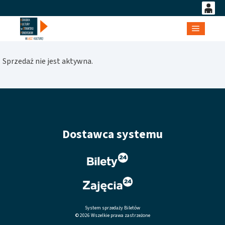
0
'
0,00
Główne
PLN
Sprzedaż nie jest aktywna.
14
50
Dostawca systemu
System sprzedaży Biletów
© 2026 Wszelkie prawa zastrzeżone