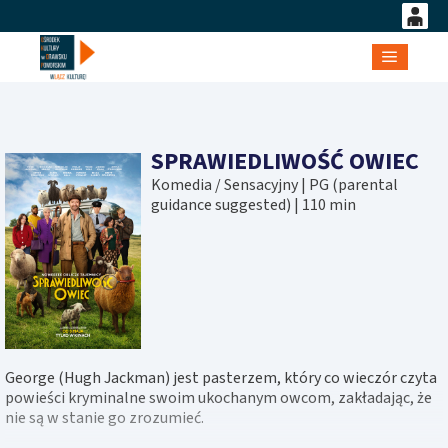
0
'
0,00
Główne
PLN
SPRAWIEDLIWOŚĆ OWIEC
14
52
Komedia / Sensacyjny | PG (parental
guidance suggested) | 110 min
George (Hugh Jackman) jest pasterzem, który co wieczór czyta
powieści kryminalne swoim ukochanym owcom, zakładając, że
nie są w stanie go zrozumieć.