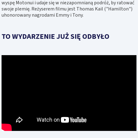
wyspę Motonui i udaje się w niezapomnianą podróż, by ratować
swoje plemię. Reżyserem filmu jest Thomas Kail ("Hamilton")
uhonorowany nagrodami Emmy i Tony.
TO WYDARZENIE JUŻ SIĘ ODBYŁO