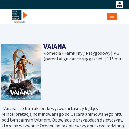
0
'
0,00
Główne
PLN
VAIANA
14
52
Komedia / Familijny / Przygodowy | PG
(parental guidance suggested) | 115 min
"Vaiana" to film aktorski wytwórni Disney będący
reinterpretacją nominowanego do Oscara animowanego hitu
pod tym samym tytułem. Opowiada o przygodach dziewczyny,
która na wezwanie Oceanu po raz pierwszy opuszcza rodzinną