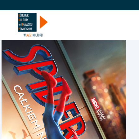
KINO
WY
'