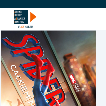
KINO
WY
'